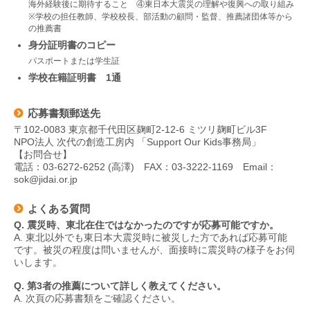
海外経験後に期待すること ④東日本大震災の理解や復興への取り組み
※学校の担任教師、学校校長、部活動の顧問・監督、推薦諸団体等から
の推薦書
身分証明書のコピー
パスポートまたは学生証
学校在籍証明書 1通
応募書類郵送先
〒102-0083 東京都千代田区麹町2-12-6 ミツリ麹町ビル3F
NPO法人 次代の創造工房内 「Support Our Kids事務局」
【お問合せ】
電話：03-6272-6252 (高澤) FAX：03-3222-1169 Email：
sok@jidai.or.jp
よくある質問
Q. 震災時、東北在住ではなかったのですが応募可能ですか。
A. 東北以外でも東日本大震災時に被災した方であれば応募可能
です。被災の程度は問いませんが、面接時に震災時の様子をお伺
いします。
Q. 第3者の推薦について詳しく教えてください。
A. 次頁の応募書類をご確認ください。