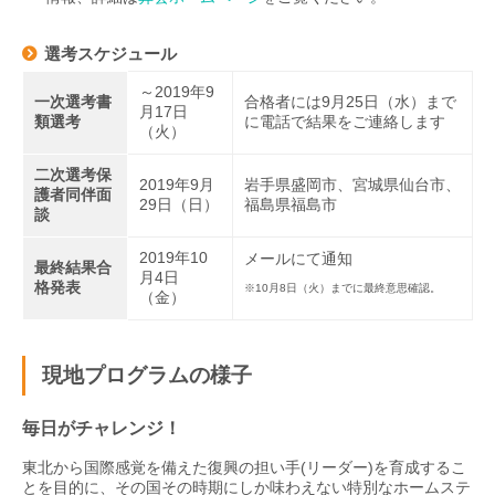
選考スケジュール
～2019年9
一次選考書
合格者には9月25日（水）まで
月17日
類選考
に電話で結果をご連絡します
（火）
二次選考保
2019年9月
岩手県盛岡市、宮城県仙台市、
護者同伴面
29日（日）
福島県福島市
談
2019年10
メールにて通知
最終結果合
月4日
格発表
※10月8日（火）までに最終意思確認。
（金）
現地プログラムの様子
毎日がチャレンジ！
東北から国際感覚を備えた復興の担い手(リーダー)を育成するこ
とを目的に、その国その時期にしか味わえない特別なホームステ