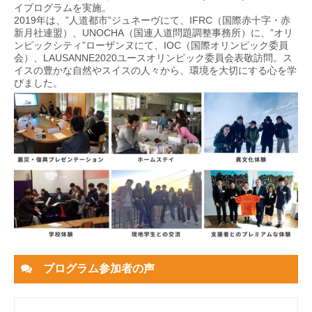
イプログラムを実施。
2019年は、”人道都市”ジュネーヴにて、IFRC（国際赤十字・赤
新月社連盟）、UNOCHA（国連人道問題調整事務所）に、”オリ
ンピックシティ”ローザンヌにて、IOC（国際オリンピック委員
会）、LAUSANNE2020ユースオリンピック委員会表敬訪問。ス
イスの豊かな自然やスイスの人々から、環境を大切にする心を学
びました。
プログラム参加者の声