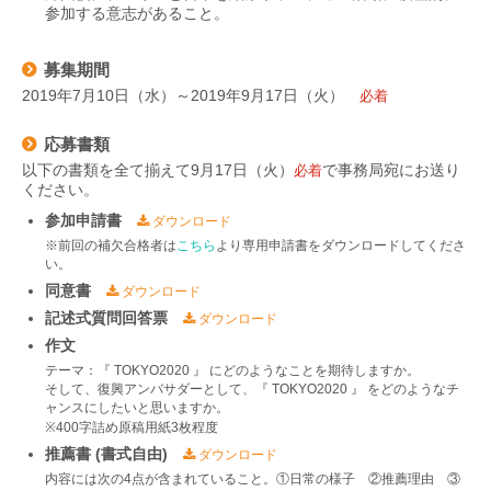
参加する意志があること。
募集期間
2019年7月10日（水）～2019年9月17日（火）
必着
応募書類
以下の書類を全て揃えて9月17日（火）
で事務局宛にお送り
必着
ください。
参加申請書
ダウンロード
※前回の補欠合格者は
こちら
より専用申請書をダウンロードしてくださ
い。
同意書
ダウンロード
記述式質問回答票
ダウンロード
作文
テーマ：『 TOKYO2020 』 にどのようなことを期待しますか。
そして、復興アンバサダーとして、『 TOKYO2020 』 をどのようなチ
ャンスにしたいと思いますか。
※400字詰め原稿用紙3枚程度
推薦書 (書式自由)
ダウンロード
内容には次の4点が含まれていること。①日常の様子 ②推薦理由 ③