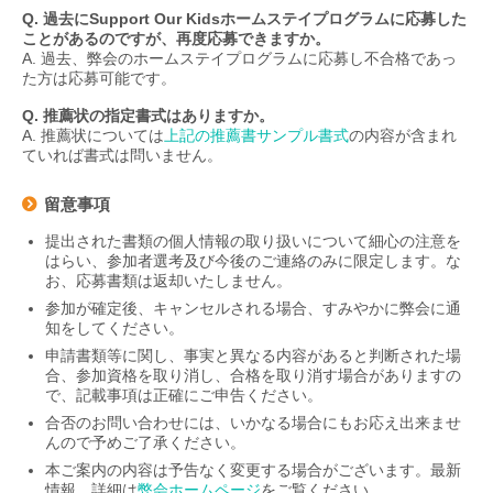
Q. 過去にSupport Our Kidsホームステイプログラムに応募した
ことがあるのですが、再度応募できますか。
A. 過去、弊会のホームステイプログラムに応募し不合格であっ
た方は応募可能です。
Q. 推薦状の指定書式はありますか。
A. 推薦状については
上記の推薦書サンプル書式
の内容が含まれ
ていれば書式は問いません。
留意事項
提出された書類の個人情報の取り扱いについて細心の注意を
はらい、参加者選考及び今後のご連絡のみに限定します。な
お、応募書類は返却いたしません。
参加が確定後、キャンセルされる場合、すみやかに弊会に通
知をしてください。
申請書類等に関し、事実と異なる内容があると判断された場
合、参加資格を取り消し、合格を取り消す場合がありますの
で、記載事項は正確にご申告ください。
合否のお問い合わせには、いかなる場合にもお応え出来ませ
んので予めご了承ください。
本ご案内の内容は予告なく変更する場合がございます。最新
情報、詳細は
弊会ホームページ
をご覧ください。