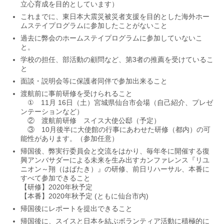
立心育成を目的としています）
これまでに、東日本大震災被災者支援を目的とした海外ホー
ムステイプログラムに参加したことがないこと
過去に弊会のホームステイプログラムに参加していないこ
と。
学校の担任、部活動の顧問など、第3者の推薦を受けているこ
と
面談・説明会等に保護者同伴で参加出来ること
渡航前に事前研修を受けられること
① 11月 16日（土）宮城県仙台市会場（自己紹介、プレゼ
ンテーションなど）
② 渡航前研修 スイス大使公邸（予定）
③ 10月後半に大使館の行事にあわせた研修（都内）の可
能性があります。（参加任意）
帰国後、弊実行委員会と交流をはかり、毎年冬に開催する復
興アンバサダーによる未来を生み出すカンファレンス『リユ
ニオン～翔（はばたき）』の研修、前日リハーサル、本番に
すべて参加できること
【研修】2020年秋予定
【本番】2020年秋予定 (ともに仙台市内)
帰国後にレポートを提出できること
帰国後に、スイスと日本を結ぶボランティア活動に積極的に