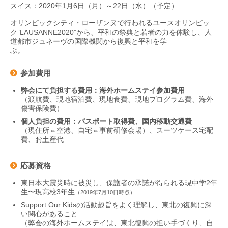
スイス：2020年1月6日（月）～22日（水）（予定）
オリンピックシティ・ローザンヌで行われるユースオリンピッ
ク”LAUSANNE2020”から、平和の祭典と若者の力を体験し、人
道都市ジュネーヴの国際機関から復興と平和を学
ぶ
参加費用
弊会にて負担する費用：海外ホームステイ参加費用
（渡航費、現地宿泊費、現地食費、現地プログラム費、海外
傷害保険費）
個人負担の費用：パスポート取得費、国内移動交通費
（現住所⇔空港、自宅⇔事前研修会場）、スーツケース宅配
費、お土産代
応募資格
東日本大震災時に被災し、保護者の承諾が得られる現中学2年
生〜現高校3年生
（2019年7月10日時点）
Support Our Kidsの活動趣旨をよく理解し、東北の復興に深
い関心があること
（弊会の海外ホームステイは、東北復興の担い手づくり、自