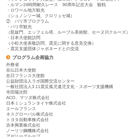
・ルマン24時間耐久レース 90周年記念大会 観戦
・ロワール地方観光
（シュノンソー城、クロリュセ城）
② パリ市プログラム
・パリ市観光
（凱旋門、エッフェル塔、ルーブル美術館、セーヌ川クルーズ）
・日本大使館訪問
（小松大使表敬訪問、震災に関する意見交換）
・震災支援団体ジャポネードとの交流
プログラム企画協力
外務省
在仏日本大使館
在日フランス大使館
公益財団法人ラボ国際交流センター
一般社団法人3.11震災孤児遺児文化・スポーツ支援機構
寺田陽次郎
ACO、マツダ株式会社
日本ミシュランタイヤ株式会社
エールフランス
ネスグローバル株式会社
トヨタ自動車株式会社
吉本興業株式会社
ノーリツ鋼機株式会社
アゼリーグループ